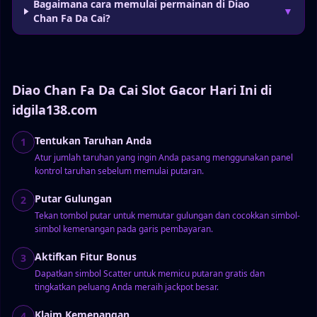
Bagaimana cara memulai permainan di Diao
▼
Chan Fa Da Cai?
Diao Chan Fa Da Cai Slot Gacor Hari Ini di
idgila138.com
Tentukan Taruhan Anda
1
Atur jumlah taruhan yang ingin Anda pasang menggunakan panel
kontrol taruhan sebelum memulai putaran.
Putar Gulungan
2
Tekan tombol putar untuk memutar gulungan dan cocokkan simbol-
simbol kemenangan pada garis pembayaran.
Aktifkan Fitur Bonus
3
Dapatkan simbol Scatter untuk memicu putaran gratis dan
tingkatkan peluang Anda meraih jackpot besar.
Klaim Kemenangan
4