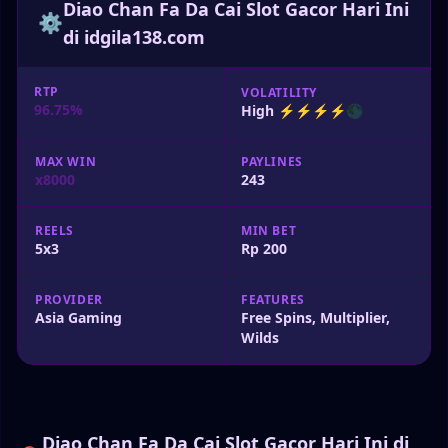
Diao Chan Fa Da Cai Slot Gacor Hari Ini
⚙️
di idgila138.com
RTP
VOLATILITY
96.75%
High ⚡⚡⚡⚡🌑
MAX WIN
PAYLINES
x8000
243
REELS
MIN BET
5x3
Rp 200
PROVIDER
FEATURES
Asia Gaming
Free Spins, Multiplier,
Wilds
Diao Chan Fa Da Cai Slot Gacor Hari Ini di