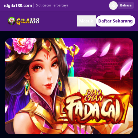
idgila138.com
Slot Gacor Terpercaya
Bahasa
Masuk
Daftar Sekarang