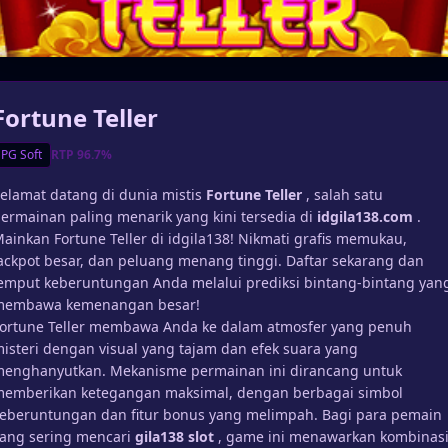
▶
Fortune Teller
PG Soft
RTP 96.7%
elamat datang di dunia mistis
Fortune Teller
, salah satu
ermainan paling menarik yang kini tersedia di
idgila138.com
.
ainkan Fortune Teller di idgila138! Nikmati grafis memukau,
ackpot besar, dan peluang menang tinggi. Daftar sekarang dan
emput keberuntungan Anda melalui prediksi bintang-bintang yan
membawa kemenangan besar!
ortune Teller membawa Anda ke dalam atmosfer yang penuh
isteri dengan visual yang tajam dan efek suara yang
enghanyutkan. Mekanisme permainan ini dirancang untuk
emberikan ketegangan maksimal, dengan berbagai simbol
eberuntungan dan fitur bonus yang melimpah. Bagi para pemain
ang sering mencari
gila138 slot
, game ini menawarkan kombinas