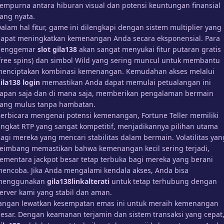
empurna antara hiburan visual dan potensi keuntungan finansial
ang nyata.
alam hal fitur, game ini dilengkapi dengan sistem multiplier yang
apat meningkatkan kemenangan Anda secara eksponensial. Para
penggemar
slot gila138
akan sangat menyukai fitur putaran gratis
free spins) dan simbol Wild yang sering muncul untuk membantu
enciptakan kombinasi kemenangan. Kemudahan akses melalui
ila138 login
memastikan Anda dapat memulai petualangan ini
apan saja dan di mana saja, memberikan pengalaman bermain
ang mulus tanpa hambatan.
erbicara mengenai potensi kemenangan, Fortune Teller memiliki
ingkat RTP yang sangat kompetitif, menjadikannya pilihan utama
agi mereka yang mencari stabilitas dalam bermain. Volatilitas yan
eimbang memastikan bahwa kemenangan kecil sering terjadi,
ementara jackpot besar tetap terbuka bagi mereka yang berani
encoba. Jika Anda mengalami kendala akses, Anda bisa
menggunakan
gila138linkalterati
untuk tetap terhubung dengan
erver kami yang stabil dan aman.
angan lewatkan kesempatan emas ini untuk meraih kemenangan
esar. Dengan keamanan terjamin dan sistem transaksi yang cepat