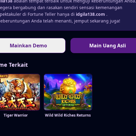
ila138
adalah tempat terbaik untuk menguji keberuntungan Anda
egera bergabung dan rasakan sendiri sensasi kemenangan
pektakuler di Fortune Teller hanya di
idgila138.com
.
eberuntungan Anda telah menanti, jemput sekarang juga!
Mainkan Demo
Main Uang Asli
me Terkait
Tiger Warrior
Wild Wild Riches Returns