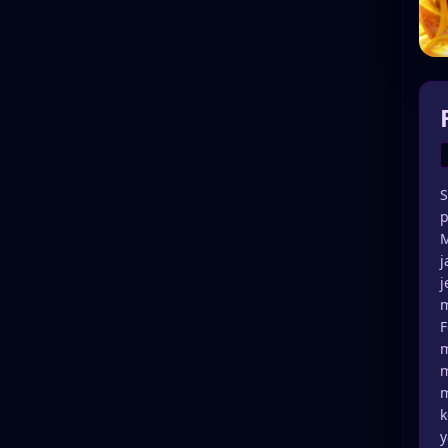
S
p
M
j
j
F
m
m
m
k
y