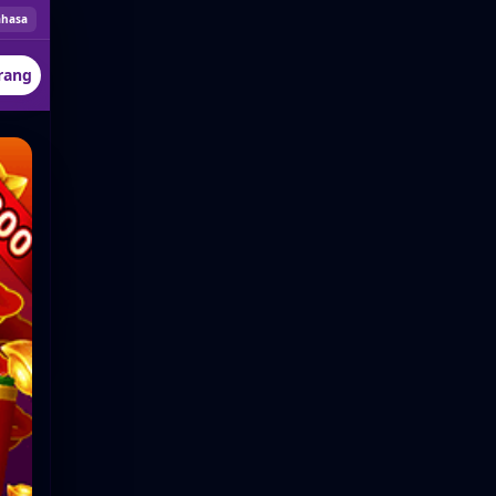
ahasa
rang