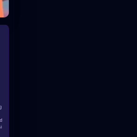
g
ld
i