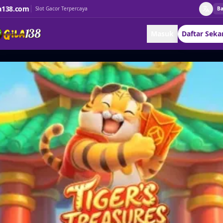
la138.com
Slot Gacor Terpercaya
B
Masuk
Daftar Seka