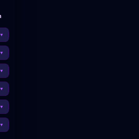
m
▼
▼
▼
▼
▼
▼