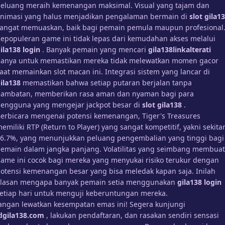
eluang meraih kemenangan maksimal. Visual yang tajam dan
nimasi yang halus menjadikan pengalaman bermain di
slot gila1
angat memuaskan, baik bagi pemain pemula maupun profesional
epopuleran game ini tidak lepas dari kemudahan akses melalui
ila138 login
. Banyak pemain yang mencari
gila138linkalterati
anya untuk memastikan mereka tidak melewatkan momen gacor
aat memainkan slot macan ini. Integrasi sistem yang lancar di
ila138
memastikan bahwa setiap putaran berjalan tanpa
ambatan, memberikan rasa aman dan nyaman bagi para
engguna yang mengejar jackpot besar di
slot gila138
.
erbicara mengenai potensi kemenangan, Tiger's Treasures
emiliki RTP (Return to Player) yang sangat kompetitif, yakni sekita
6.7%, yang menunjukkan peluang pengembalian yang tinggi bagi
emain dalam jangka panjang. Volatilitas yang seimbang membuat
ame ini cocok bagi mereka yang menyukai risiko terukur dengan
otensi kemenangan besar yang bisa meledak kapan saja. Inilah
lasan mengapa banyak pemain setia menggunakan
gila138 login
etiap hari untuk menguji keberuntungan mereka.
angan lewatkan kesempatan emas ini! Segera kunjungi
dgila138.com
, lakukan pendaftaran, dan rasakan sendiri sensasi