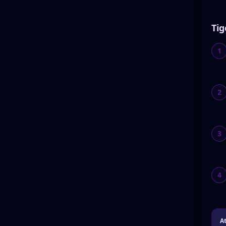
Tig
1
2
3
4
A