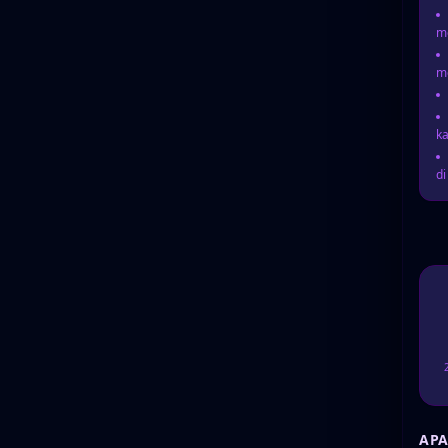
m
me
k
di
APA