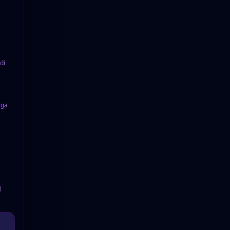
di
rga
l