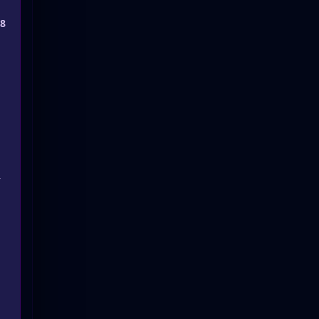
38
.
r