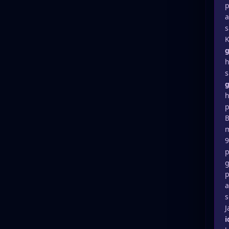
p
a
s
K
g
h
s
g
h
p
B
m
9
p
g
p
a
s
J
i