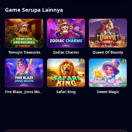
Game Serupa Lainnya
Temujin Treasures
Zodiac Charms
Queen Of Bounty
Fire Blaze_ Jinns Moon
Safari King
Sweet Magic