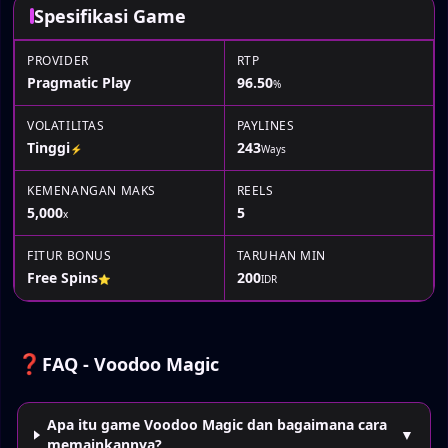
Spesifikasi Game
PROVIDER
RTP
Pragmatic Play
96.50
%
VOLATILITAS
PAYLINES
Tinggi
243
⚡
Ways
KEMENANGAN MAKS
REELS
5,000
5
x
FITUR BONUS
TARUHAN MIN
Free Spins
200
⭐
IDR
❓
FAQ - Voodoo Magic
Apa itu game Voodoo Magic dan bagaimana cara
▼
memainkannya?