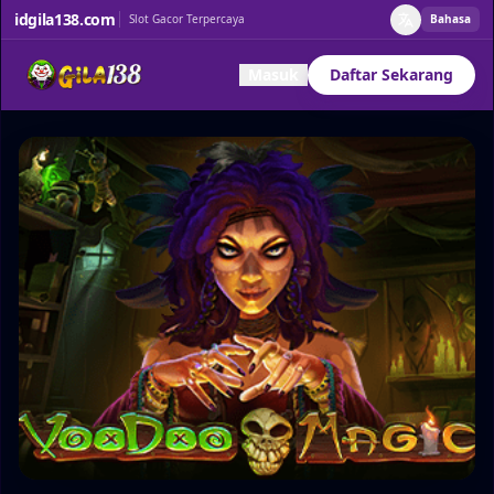
idgila138.com
Slot Gacor Terpercaya
Bahasa
Masuk
Daftar Sekarang